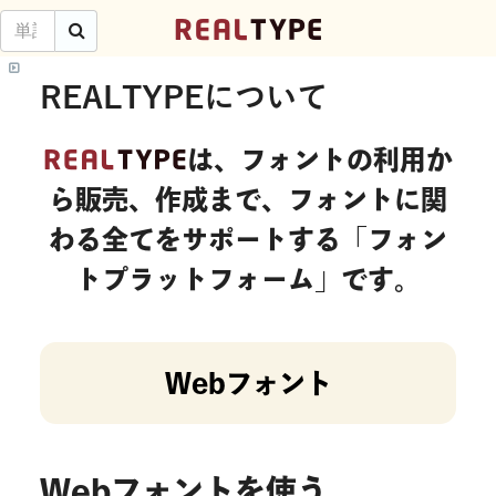
検
REAL
TYPE
索
REALTYPEについて
REALTYPEへ行く
REAL
TYPE
REALTYPEについて
は、フォントの利用か
ら販売、作成まで、フォントに関
Webフォントを使う
わる全てをサポートする「フォン
フォントを登録する
トプラットフォーム」です。
ユニット(グループ機能)
よくある質問(Ｑ＆Ａ)
Webフォント
規約・法定に基づく表記
お問い合わせ
Webフォントを使う