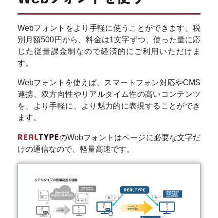
スタッフからのお知らせ
Webフォントをより手軽に使うことができます。税
決済システムアップデ
別月額500円から、料金は1文字ずつ、使った量に応
ート完了に関するお知ら
じた従量課金制なので経済的にご利用いただけま
せ
(2025/8/8)
す。
3Dセキュア2.0の導入
Webフォントを使えば、スマートフォン対応やCMS
に伴うクレジットカード
連携、双方向性やリアルタイム性の高いコンテンツ
決済に関する重要なお知
を、より手軽に、より魅力的に表現することができ
らせ
(2025/7/7)
ます。
【復旧】利用量集計不
具合のお知らせ
REAL
TYPE
のWebフォントはページに必要な文字だ
(2024/8/27)
けの通信なので、軽量高速です。
REALTYPEメンテナ
ンスのお知らせ
(2023/04/11 18:20-
2023/04/11 18:40)
(2023/4/11)
REALTYPEメンテナ