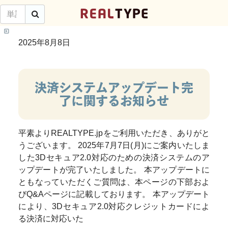
検
REAL
TYPE
索
2025年8月8日
REALTYPEへ行く
REALTYPEについて
決済システムアップデート完
Webフォントを使う
了に関するお知らせ
フォントを登録する
平素よりREALTYPE.jpをご利用いただき、ありがと
ユニット(グループ機能)
うございます。 2025年7月7日(月)にご案内いたしま
した3Dセキュア2.0対応のための決済システムのア
よくある質問(Ｑ＆Ａ)
ップデートが完了いたしました。 本アップデートに
ともなっていただくご質問は、本ページの下部およ
規約・法定に基づく表記
びQ&Aページに記載しております。 本アップデート
により、3Dセキュア2.0対応クレジットカードによ
お問い合わせ
る決済に対応いた